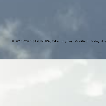
© 2018-
2026
SAKUMURA, Takenori
/
Last Modified : Friday, A