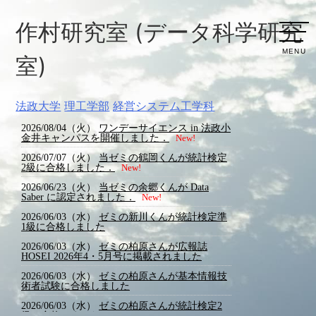
作
村
研
究
室
(
デ
ー
タ
科
学
研
究
MENU
室
)
法政大学
理工学部
経営システム工学科