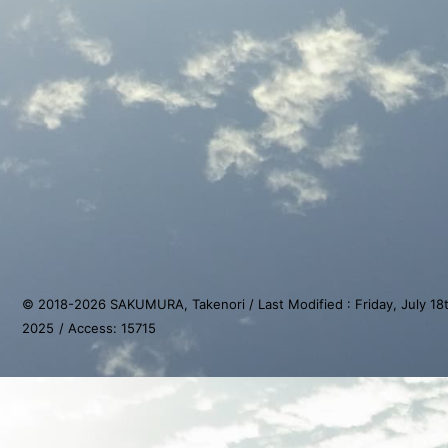
© 2018-
2026
SAKUMURA, Takenori
/
Last Modified : Friday, July 18
2025
/ Access:
15715