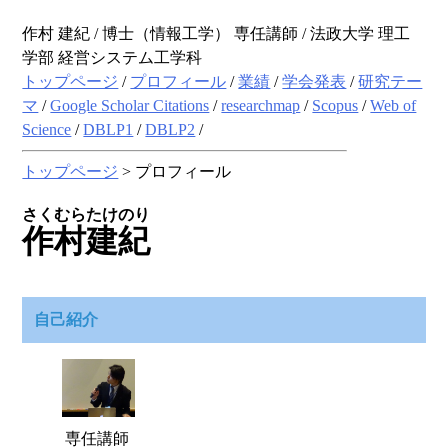
作村
建紀
/ 博士（情報工学）
専任講師
/
法政大学 理工
学部 経営システム工学科
トップページ
/
プロフィール
/
業績
/
学会発表
/
研究テー
マ
/
Google Scholar Citations
/
researchmap
/
Scopus
/
Web of
Science
/
DBLP1
/
DBLP2
/
トップページ
> プロフィール
さくむら
たけのり
作村
建紀
自己紹介
専任講師