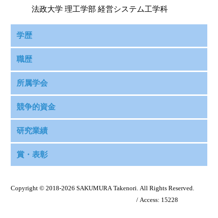
法政大学 理工学部 経営システム工学科
学歴
職歴
博士（情報工学）
Mar. 2014
九州工業大学大学院 情報工学府, 飯塚市, 福岡
所属学会
教育歴
"ユーザー・アイテムの応答から構成された
2018-
確率構造を持つ不完全マトリクスからのユ
専任講師
競争的資金
present
Sep.
ーザーとアイテムの評価法"
日本統計学会
2014
法政大学 理工学部 経営システム工学科
指導教授: 廣瀬 英雄 教授, 九州工業大学
研究業績
Sep.
（学部1年生）確率統計演習, 生産管理, 生産
日本計算機統計学会
修士（情報工学）
2011
2010
システム概論
賞・表彰
here
九州工業大学大学院 情報工学府
若手研究 (JSPS科研費
Apr. 2020-Mar.
（学部2年生）数理統計学
The Institute of Electrical and Electronics
Nov.
JP20K14172)
2023
学士（情報工学）
2009
（学部3年生）応用生産システム, 経営工学
Engineers (IEEE)
2013
Best Paper Award
, The 2014 IAENG
若手研究（B）(JSPS科研費
Apr. 2015-Mar.
基礎演習, PBL
九州工業大学 情報工学部
Jun.
May
Copyright © 2018-
2026
SAKUMURA Takenori. All Rights Reserved.
/
日本信頼性学会
International Conference on Electrical Engineering
JP15K21379)
2018
（学部4年生）経営工学ゼミナール1, 経営工
2016
2014
Last Modified : Thursday, November 7th, 2024
/ Access:
15228
back to top
(ICEE'14)
学ゼミナール2, 卒業研究
特別研究員奨励賞 (JSPS科研費
Apr. 2013- Mar.
Dec.
電子情報通信学会
（大学院）生産情報特論